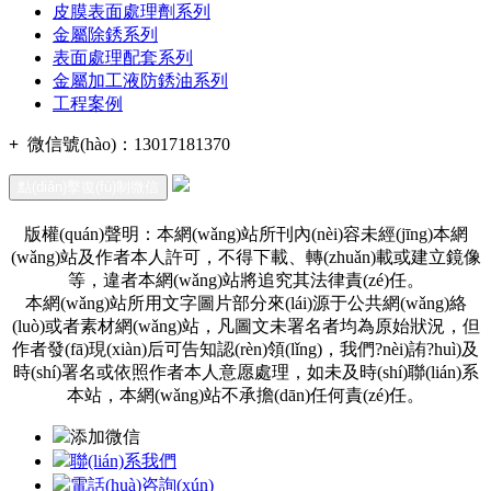
皮膜表面處理劑系列
金屬除銹系列
表面處理配套系列
金屬加工液防銹油系列
工程案例
+
微信號(hào)：
13017181370
點(diǎn)擊復(fù)制微信
備案號(hào)：湘ICP備16015605號(hào)-1
版權(quán)聲明：本網(wǎng)站所刊內(nèi)容未經(jīng)本網
(wǎng)站及作者本人許可，不得下載、轉(zhuǎn)載或建立鏡像
等，違者本網(wǎng)站將追究其法律責(zé)任。
本網(wǎng)站所用文字圖片部分來(lái)源于公共網(wǎng)絡
(luò)或者素材網(wǎng)站，凡圖文未署名者均為原始狀況，但
作者發(fā)現(xiàn)后可告知認(rèn)領(lǐng)，我們?nèi)詴?huì)及
時(shí)署名或依照作者本人意愿處理，如未及時(shí)聯(lián)系
本站，本網(wǎng)站不承擔(dān)任何責(zé)任。
添加微信
聯(lián)系我們
電話(huà)咨詢(xún)