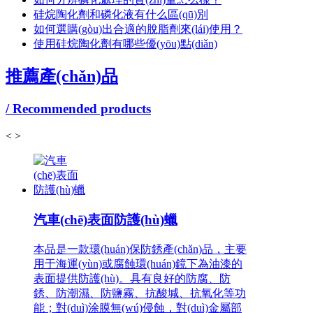
硅烷陶化劑和磷化液有什么區(qū)別
如何選購(gòu)出合適的脫脂劑來(lái)使用？
使用硅烷陶化劑有哪些優(yōu)點(diǎn)
推薦產(chǎn)品
/ Recommended products
<
>
汽車(chē)表面防護(hù)蠟
本品是一款環(huán)保防銹產(chǎn)品，主要
用于海運(yùn)或腐蝕環(huán)鏡下為油漆的
表面提供防護(hù)。具有良好的防腐、防
銹、防潮濕、防鹽霧、抗酸堿、抗氧化等功
能；對(duì)涂膜無(wú)侵蝕，對(duì)金屬部