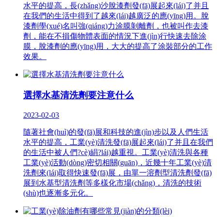
水平的提高，長(zhǎng)沙脫漆劑發(fā)展起來(lái)了并且
在我們的生活中得到了越來(lái)越廣泛的應(yīng)用。脫
漆劑學(xué)名叫強(qiáng)力涂膜剝離劑，也被叫作去漆
劑，能在不損傷物體表面的情況下進(jìn)行快速去除涂
膜，脫漆劑的應(yīng)用，大大的提高了涂裝部分的工作
效果。
選擇水基清洗劑要注意什么
2023-02-03
隨著社會(huì)的發(fā)展和科技的進(jìn)步以及人們生活
水平的提高，工業(yè)清洗發(fā)展起來(lái)了并且在我們
的生活中被人們?cè)絹?lái)越重視。工業(yè)清洗與各種
工業(yè)活動(dòng)密切相關(guān)，近幾十年工業(yè)清
洗劑來(lái)取得快速發(fā)展，由單一溶劑型清洗劑發(fā)
展到水基型清洗劑等多樣化市場(chǎng)，清洗的技術
(shù)也逐漸多元化。