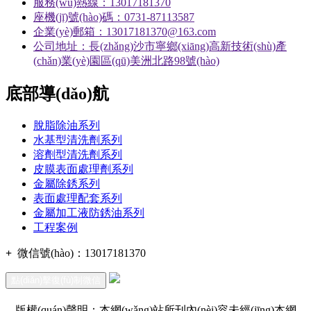
服務(wù)熱線：13017181370
座機(jī)號(hào)碼：0731-87113587
企業(yè)郵箱：13017181370@163.com
公司地址：長(zhǎng)沙市寧鄉(xiāng)高新技術(shù)產
(chǎn)業(yè)園區(qū)美洲北路98號(hào)
底部導(dǎo)航
脫脂除油系列
水基型清洗劑系列
溶劑型清洗劑系列
皮膜表面處理劑系列
金屬除銹系列
表面處理配套系列
金屬加工液防銹油系列
工程案例
+
微信號(hào)：
13017181370
點(diǎn)擊復(fù)制微信
備案號(hào)：湘ICP備16015605號(hào)-1
版權(quán)聲明：本網(wǎng)站所刊內(nèi)容未經(jīng)本網